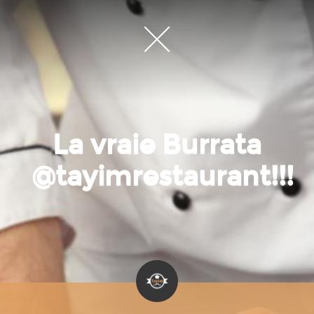
La vraie Burrata
@tayimrestaurant!!!