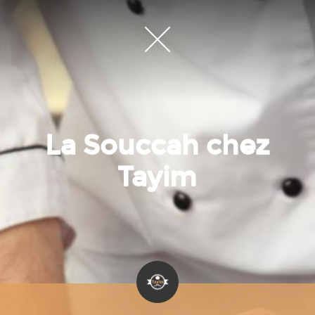
La Souccah chez
Tayim